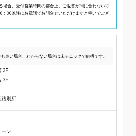
れる場合、受付営業時間の都合上、ご返答が間に合わない可
0：00以降にお電話でお問合せいただけますと幸いでござ
でも良い場合、わからない場合は未チェックで結構です。
 2F
 3F
姫路別所
トーン