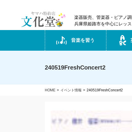
楽器販売、管楽器・ピアノ調
兵庫県姫路市を中心にレッス
音楽を習う
240519FreshConcert2
HOME
イベント情報
240519FreshConcert2