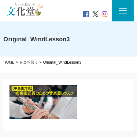
Original_WindLesson3
HOME
音楽を習う
Original_WindLesson3