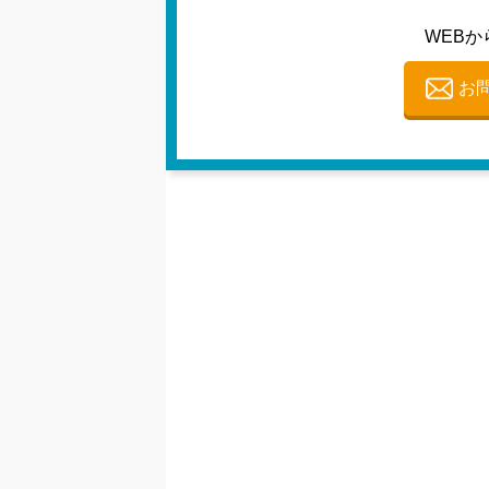
WEBか
お