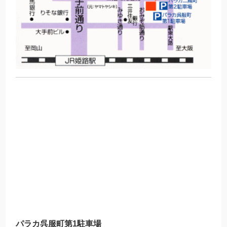
パラカ呉服町第1駐車場