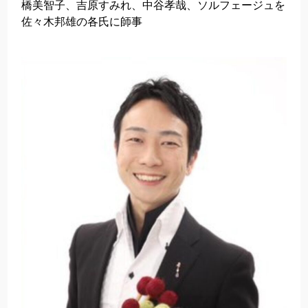
橋美智子、吉原すみれ、中谷孝哉、ソルフェージュを
佐々木邦雄の各氏に師事