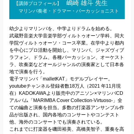
嶋崎 雄斗 先生
【講師プロフィール】
マリンバ奏者・ドラマー・パーカッショニスト
幼少よりマリンバを、中学よりドラムを始める。
武蔵野音楽大学音楽学部ヴィルトゥオーソ学科、同大
学院ヴィルトゥオーソ・コース卒業。在学中より都内
を中心にプロ活動を開始し、マリンバ、ジャズヴィブ
ラフォン、ドラム、各種パーカッション、オーケスト
ラ、吹奏楽などオールジャンルの演奏家として日本各
地で演奏を行う。
電子マリンバ「malletKAT」モデルプレイヤー。
youtubeチャンネル登録者数18万人（2021 年11月現
在）KADOKAWAより販売中のアニソン×マリンバCD
アルバム「MARIMBA Cover Collection-Virtuoso-」全
ての編曲と演奏を担当。多数の打楽器アンサンブル作
品が出版され、国内各地のコンサートやコンテスト
他、海外のコンサートでも演奏されている。
これまでに打楽器を磯田裕美、高橋美智子、重奏を高